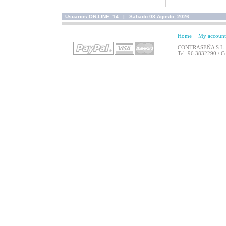
90'S (CON516CD)
Bassdrum Project
Usuarios ON-LINE: 14 | Sabado 08 Agosto, 2026
Instagram Contrasena Records
DISCO FIESTA - EL
Home
My account
DISCO PARA
BAILAR SIN PARAR
Twitter Contrasena Records
VOL.3 (CON496CD)
CONTRASEÑA S.L. / C
Tel: 96 3832290 / 
Spotify Contrasena Records
MUSICA PARA
CLASES DE
AEROBIC 2011
(CON495CD)
LA DECADA DE
ORO DEL POP
ESPAÑOL
(CON505CD)
CHOCOLATE
RECORDS -
AQUELLA NOCHE
DEL 95 AL 2007
(CON493CD)