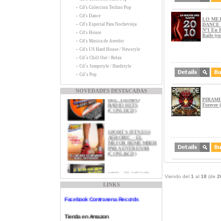
-
Cd's Coleccion Techno Pop
-
Cd's Dance
LO ME
-
Cd's Especial Para Nochevieja
DANCE 2
Nº1 En P
-
Cd's House
Baile (c
-
Cd's Musica de Aerobic
-
Cd's US Hard House / Newstyle
-
Cd´s Chill Out / Relax
-
Cd´s Jumpstyle / Hardstyle
-
Cd´s Pop
NOVEDADES DESTACADAS
MDT - LA MAQUINA
DEL TIEMPO
PIRAMI
RADIO HITS
Forever 
(CON533CD)
SPORTS FITNESS
Contraseña Records
AEROBIC - EL
MEJOR REMEMBER
PARA ENTRENAR
Myspace Contraseña Records
(CON526CD)
Canal Youtube Contrasena Records
MDT - EL MEJOR
REMEMBER EN
Viendo del
1
al
18
(de
2
Tienda Discogs
ESPAñOL
LINKS
(CON511CD)
Facebook Contrasena Records
Tienda en Amazon
LOS Nº1 DE LOS