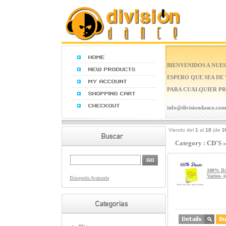
BIENVENIDOS A NUES
ESPERO QUE SEA DE
PARA CUALQUIER PR
info@divisiondance.com
Viendo del
1
al
18
(de
2
Category :
CD'S
100% D
Varios- 
Búsqueda Avanzada