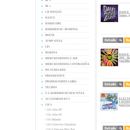
80' s
90' s
CD SINGLES
DANCE 2
Varios- 
DANCE
HARDCORE
HARDHOUSE / BUMPING
HOUSE
JUMP STYLE
LPs
MAKINA
DANCE
2011 - R
MERCHANDISING C.H.R
(con500c
MERCHANDISING CONTRASEÑA
PICTURES DISC
PROGRESSIVE
PROMOS/WHITE LABEL
TECHNO
U.S. HARDHOUSE/NEW STYLE
ELECT
ACCESORIOS DJ'S
LATINO
CD'S
(con512c
-
Cd's Años 80
-
Cd's Años 90
-
Cd's Baladas
-
Cd's Coleccion Cantaditas
-
Cd's Coleccion Maxi Pop