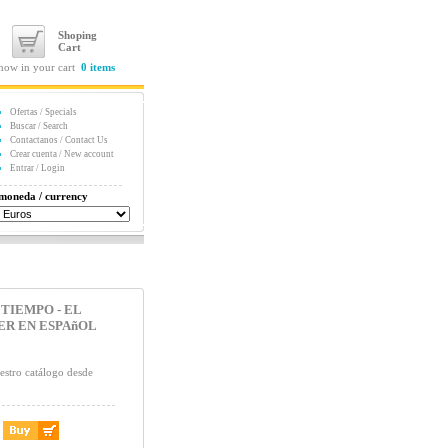
Shoping
Cart
now in your cart
0 items
Ofertas / Specials
Buscar / Search
Contactanos / Contact Us
Crear cuenta / New account
Entrar / Login
moneda / currency
TIEMPO - EL
R EN ESPAñOL
estro catálogo desde