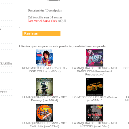
Descripción / Description
Cd Sencillo con 34 temas
Para ver el dorso click
AQUI
G
Clientes que compraron este producto, también han comprado...
R
TRASEÑA
REMEMBER THE MUSIC VOL 3 -
LA MAQUINA DEL TIEMPO - MDT
DEE
JOSE COLL (con406cd)
RADIO.COM (Remember &
Retrospective)
STYLE
LA MAQUINA DEL TIEMPO - MDT
LO MEJOR DE LOS 90'S -Varios-
L
Destroy- (con366cd)
(con398cd)
MI
LA MAQUINA DEL TIEMPO - MDT
LA MAQUINA DEL TIEMPO - MDT
Radio Hits (con533cd)
HISTORY (con466cd)