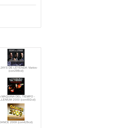
JAYS DE LEYENDA -Varios-
(con298cd)
A MAQUINA DEL TIEMPO -
LLENIUM 2000 (con492cd)
DANCE 2009 (con426cd)