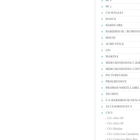
80' s
90' s
CD SINGLES
DANCE
HARDCORE
HARDHOUSE / BUMPIN
HOUSE
JUMP STYLE
LPs
MAKINA
MERCHANDISING C.H.
MERCHANDISING CON
PICTURES DISC
PROGRESSIVE
PROMOS/WHITE LABEL
TECHNO
U.S. HARDHOUSE/NEW 
ACCESORIOS DJ'S
CD'S
-
Cd's Años 80
-
Cd's Años 90
-
Cd's Baladas
-
Cd's Coleccion Cantaditas
-
Cd's Coleccion Maxi Pop