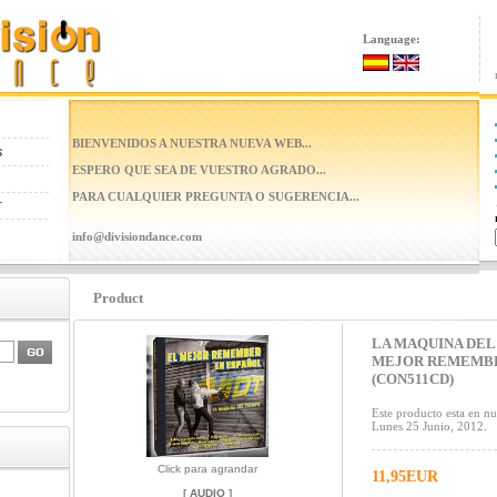
Language:
BIENVENIDOS A NUESTRA NUEVA WEB...
ESPERO QUE SEA DE VUESTRO AGRADO...
PARA CUALQUIER PREGUNTA O SUGERENCIA...
info@divisiondance.com
Product
LA MAQUINA DEL 
MEJOR REMEMBE
(CON511CD)
Este producto esta en nu
Lunes 25 Junio, 2012.
Click para agrandar
11,95EUR
[
AUDIO
]