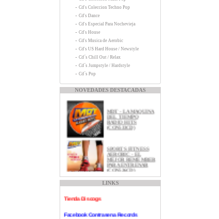
-
Cd's Coleccion Techno Pop
-
Cd's Dance
-
Cd's Especial Para Nochevieja
-
Cd's House
-
Cd's Musica de Aerobic
-
Cd's US Hard House / Newstyle
-
Cd´s Chill Out / Relax
-
Cd´s Jumpstyle / Hardstyle
-
Cd´s Pop
NOVEDADES DESTACADAS
MDT - LA MAQUINA
DEL TIEMPO
RADIO HITS
(CON533CD)
SPORTS FITNESS
Contraseña Records
AEROBIC - EL
MEJOR REMEMBER
PARA ENTRENAR
Myspace Contraseña Records
(CON526CD)
Canal Youtube Contrasena Records
LINKS
MDT - EL MEJOR
REMEMBER EN
Tienda Discogs
ESPAñOL
(CON511CD)
Facebook Contrasena Records