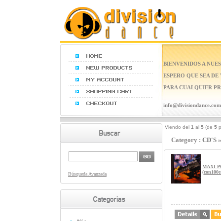
BIENVENIDOS A NUES
ESPERO QUE SEA DE
PARA CUALQUIER PR
info@divisiondance.com
Viendo del
1
al
5
(de
5
p
Category :
CD'S
MAXI P
(con100c
Búsqueda Avanzada