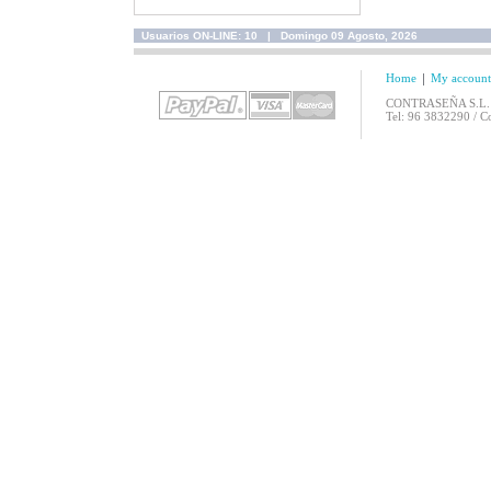
Tienda en Amazon
LOS Nº1 DE LOS
Usuarios ON-LINE: 10 | Domingo 09 Agosto, 2026
90'S (CON516CD)
Bassdrum Project
Home
My account
Instagram Contrasena Records
CONTRASEÑA S.L. / C
DISCO FIESTA - EL
Tel: 96 3832290 / 
DISCO PARA
Twitter Contrasena Records
BAILAR SIN PARAR
VOL.3 (CON496CD)
Spotify Contrasena Records
MUSICA PARA
CLASES DE
AEROBIC 2011
(CON495CD)
LA DECADA DE
ORO DEL POP
ESPAÑOL
(CON505CD)
CHOCOLATE
RECORDS -
AQUELLA NOCHE
DEL 95 AL 2007
(CON493CD)