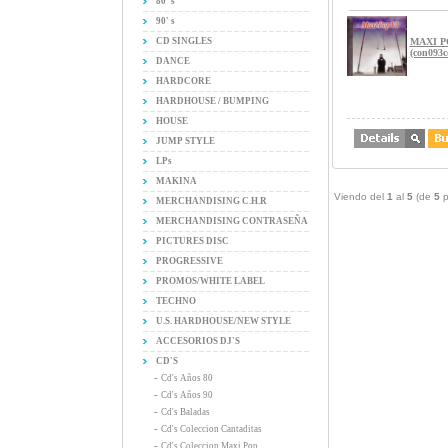
80' s
90' s
CD SINGLES
MAXI P
(con093c
DANCE
HARDCORE
HARDHOUSE / BUMPING
HOUSE
JUMP STYLE
LPs
MAKINA
Viendo del
1
al
5
(de
5
p
MERCHANDISING C.H.R
MERCHANDISING CONTRASEÑA
PICTURES DISC
PROGRESSIVE
PROMOS/WHITE LABEL
TECHNO
U.S. HARDHOUSE/NEW STYLE
ACCESORIOS DJ'S
CD'S
-
Cd's Años 80
-
Cd's Años 90
-
Cd's Baladas
-
Cd's Coleccion Cantaditas
-
Cd's Coleccion Maxi Pop