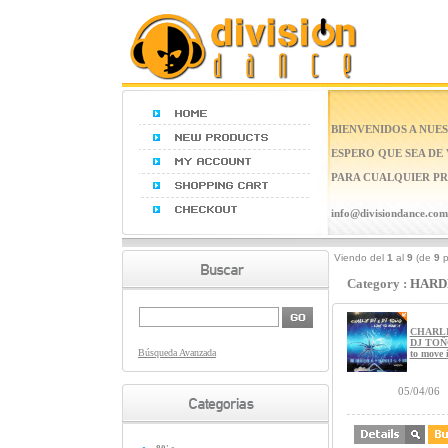
BIENVENIDOS A NUES
ESPERO QUE SEA DE
PARA CUALQUIER PR
info@divisiondance.com
Viendo del
1
al
9
(de
9
p
Category :
HARD
CHARLI
DJ TOÑO
Búsqueda Avanzada
to move i
05/04/06