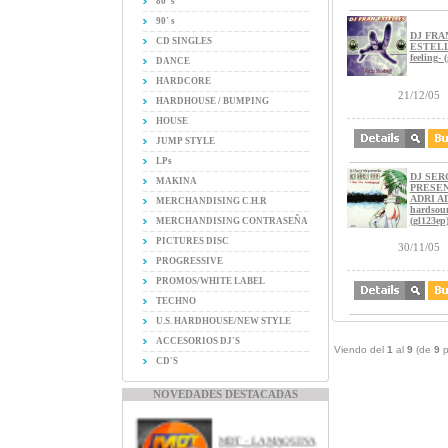
80' s
90' s
DJ FRA
CD SINGLES
ESTELL
feeling- 
DANCE
HARDCORE
21/12/05
HARDHOUSE / BUMPING
HOUSE
JUMP STYLE
LPs
DJ SER
MAKINA
PRESEN
ADRI ADN
MERCHANDISING C.H.R
hardsou
(gl123ep
MERCHANDISING CONTRASEÑA
PICTURES DISC
30/11/05
PROGRESSIVE
PROMOS/WHITE LABEL
TECHNO
U.S. HARDHOUSE/NEW STYLE
ACCESORIOS DJ'S
Viendo del
1
al
9
(de
9
p
CD'S
NOVEDADES DESTACADAS
MDT - LA MAQUINA
DEL TIEMPO