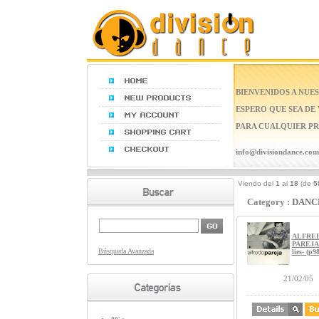
BIENVENIDOS A NUES
ESPERO QUE SEA DE
PARA CUALQUIER PR
info@divisiondance.com
Viendo del
1
al
18
(de
5
Category :
DANC
ALFRE
PAREJA 
Búsqueda Avanzada
lies- (p9
21/02/05