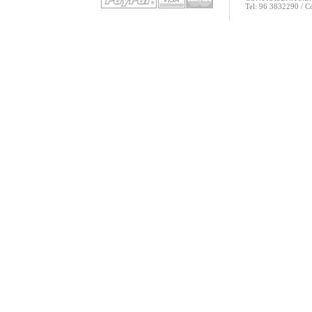
Tel: 96 3832290 / 
(CON505CD)
CHOCOLATE
RECORDS -
AQUELLA NOCHE
DEL 95 AL 2007
(CON493CD)