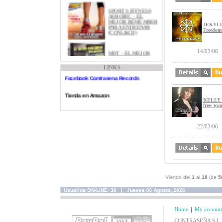
SPORTS FITNESS
Contraseña Records
AEROBIC - EL
MEJOR REMEMBER
PARA ENTRENAR
JEKYLL
Myspace Contraseña Records
(CON526CD)
Freedom-
Canal Youtube Contrasena Records
MDT - EL MEJOR
14/03/06
REMEMBER EN
Tienda Discogs
ESPAñOL
(CON511CD)
LINKS
Facebook Contrasena Records
Tienda en Amazon
LOS Nº1 DE LOS
KELLY -
90'S (CON516CD)
free- (c
Bassdrum Project
Instagram Contrasena Records
22/03/06
DISCO FIESTA - EL
DISCO PARA
BAILAR SIN PARAR
Twitter Contrasena Records
VOL.3 (CON496CD)
Spotify Contrasena Records
MUSICA PARA
CLASES DE
Viendo del
1
al
18
(de
5
AEROBIC 2011
(CON495CD)
Usuarios ON-LINE: 38 | Jueves 06 Agosto, 2026
Home
My account
LA DECADA DE
ORO DEL POP
CONTRASEÑA S.L. / C
ESPAÑOL