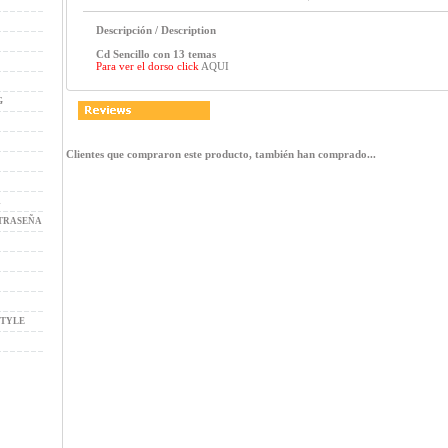
Descripción / Description
Cd Sencillo con 13 temas
Para ver el dorso click
AQUI
G
Clientes que compraron este producto, también han comprado...
R
TRASEÑA
STYLE