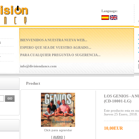
Language:
BIENVENIDOS A NUESTRA NUEVA WEB...
ESPERO QUE SEA DE VUESTRO AGRADO...
PARA CUALQUIER PREGUNTA O SUGERENCIA...
info@divisiondance.com
Product
LOS GENIOS - A 
(CD-10001-LG)
Este producto esta en nu
Jueves 25 Enero, 2018.
10,00EUR
Click para agrandar
[
AUDIO
]