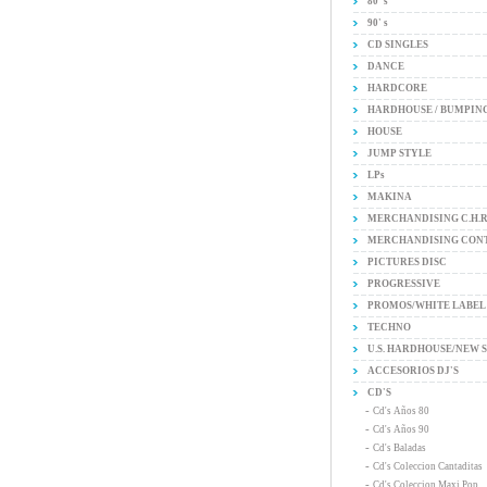
80' s
90' s
CD SINGLES
DANCE
HARDCORE
HARDHOUSE / BUMPIN
HOUSE
JUMP STYLE
LPs
MAKINA
MERCHANDISING C.H.
MERCHANDISING CON
PICTURES DISC
PROGRESSIVE
PROMOS/WHITE LABEL
TECHNO
U.S. HARDHOUSE/NEW 
ACCESORIOS DJ'S
CD'S
-
Cd's Años 80
-
Cd's Años 90
-
Cd's Baladas
-
Cd's Coleccion Cantaditas
-
Cd's Coleccion Maxi Pop