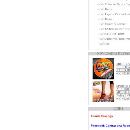
-
Cd's Coleccion Techno Pop
-
Cd's Dance
-
Cd's Especial Para Nochevi
-
Cd's House
-
Cd's Musica de Aerobic
-
Cd's US Hard House / New
-
Cd´s Chill Out / Relax
-
Cd´s Jumpstyle / Hardstyle
-
Cd´s Pop
NOVEDADES DESTA
MDT - L
DEL TIE
RADIO H
(CON533C
SPORTS 
Contraseña Records
AEROBIC 
MEJOR 
PARA EN
Myspace Contraseña Reco
(CON526C
Canal Youtube Contrasena 
LINKS
MDT - E
REMEMB
Tienda Discogs
ESPAñOL
(CON511C
Facebook Contrasena Reco