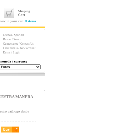
Shoping
Cart
now in your cart
0 items
Ofertas / Specials
Buscar / Search
Contactanos / Contact Us
Crear cuenta / New account
Entrar / Login
moneda / currency
NUESTRA MANERA
estro catálogo desde