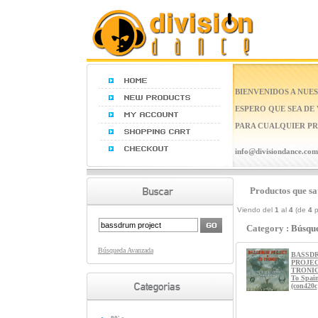
BIENVENIDOS A NUES
ESPERO QUE SEA DE
PARA CUALQUIER PR
info@divisiondance.com
Productos que sat
Viendo del
1
al
4
(de
4
p
Category :
Búsqu
Búsqueda Avanzada
BASSD
PROJEC
TRONIC 
To Spain
(con420c