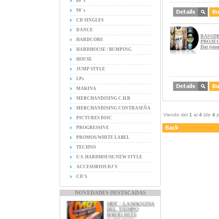
80' s
90' s
CD SINGLES
DANCE
BASSD
HARDCORE
PROJEC
Dat (sto
HARDHOUSE / BUMPING
HOUSE
JUMP STYLE
LPs
MAKINA
MERCHANDISING C.H.R
MERCHANDISING CONTRASEÑA
Viendo del
1
al
4
(de
4
p
PICTURES DISC
PROGRESSIVE
PROMOS/WHITE LABEL
TECHNO
U.S. HARDHOUSE/NEW STYLE
ACCESORIOS DJ'S
CD'S
NOVEDADES DESTACADAS
MDT - LA MAQUINA
DEL TIEMPO
RADIO HITS
(CON533CD)